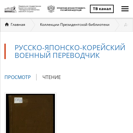
ТВ канал
Вы
Главная
Коллекции Президентской библиотеки
Даль
здесь
РУССКО-ЯПОНСКО-КОРЕЙСКИЙ
ВОЕННЫЙ ПЕРЕВОДЧИК
Главные
ПРОСМОТР
(АКТИВНАЯ
ЧТЕНИЕ
вкладки
ВКЛАДКА)