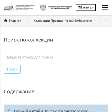
ТВ канал
Вы
Главная
Коллекции Президентской библиотеки
Госу
здесь
Поиск по коллекции
Введите
строку
Поиск
для
поиска
*
Содержание
Горный Алтай в трудах Императорского