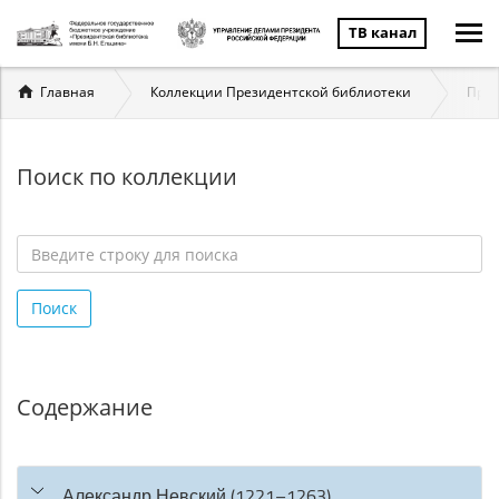
ТВ канал
Вы
Главная
Коллекции Президентской библиотеки
През
здесь
Поиск по коллекции
Введите
строку
Поиск
для
поиска
*
Содержание
Александр Невский (1221–1263)