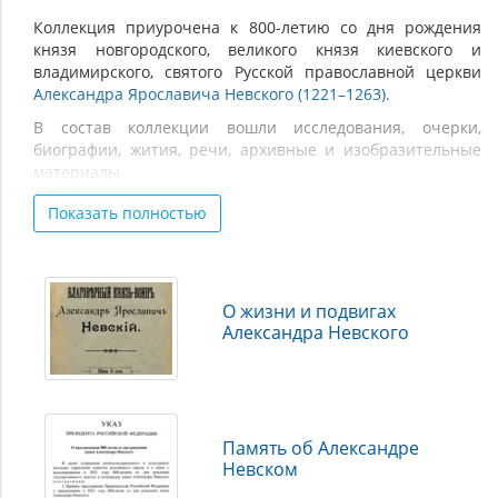
Коллекция приурочена к 800-летию со дня рождения
князя новгородского, великого князя киевского и
владимирского, святого Русской православной церкви
Александра Ярославича Невского (1221–1263)
.
В состав коллекции вошли исследования, очерки,
биографии, жития, речи, архивные и изобразительные
материалы.
Источниками представленных документов являются
Показать полностью
такие учреждения, как: Российская государственная
библиотека, Российская национальная библиотека,
Библиотека Российской академии наук, Государственный
архив Российской Федерации, Российский
О жизни и подвигах
государственный исторический архив, Государственная
Александра Невского
публичная историческая библиотека, Белгородская
государственная универсальная библиотека,
Владимирская областная универсальная научная
библиотека, Забайкальская краевая универсальная
научная библиотека, Московская областная
Память об Александре
государственная научная библиотека, Самарская
Невском
областная универсальная научная библиотека, Научная
библиотека Российской академии художеств, Библиотека