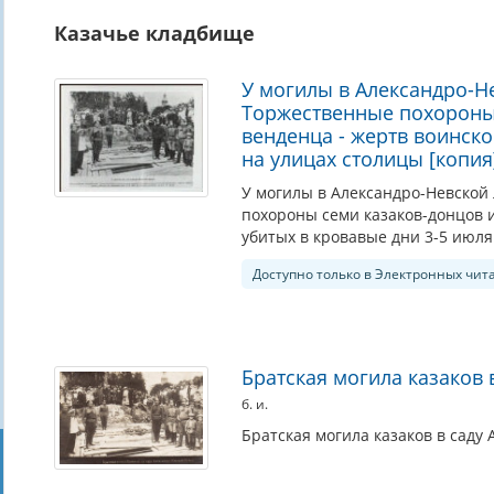
Казачье кладбище
У могилы в Александро-Не
Торжественные похороны 
венденца - жертв воинско
на улицах столицы [копия
У могилы в Александро-Невской 
похороны семи казаков-донцов и
убитых в кровавые дни 3-5 июля
Доступно только в Электронных чит
Братская могила казаков 
б. и.
Братская могила казаков в саду