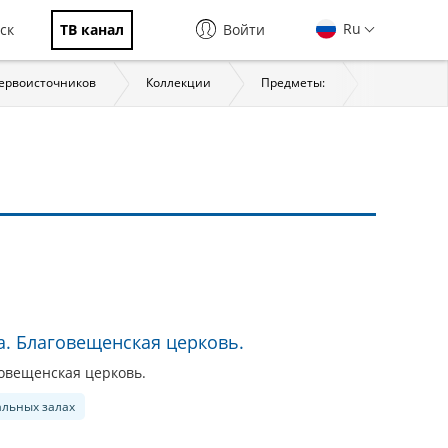
Ru
ск
ТВ канал
Войти
первоисточников
Коллекции
Предметы:
История
а. Благовещенская церковь.
говещенская церковь.
альных залах