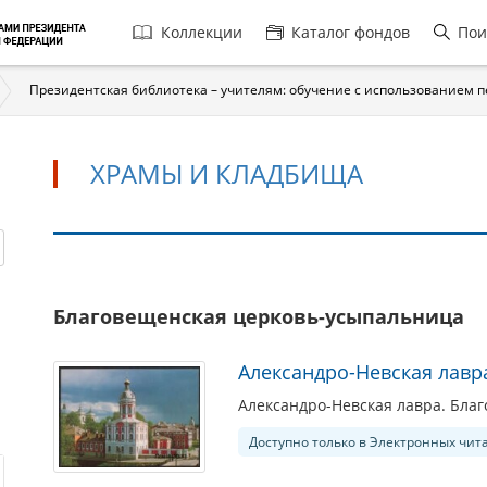
Главная
Коллекции
Каталог фондов
Пои
навигация
Президентская библиотека – учителям: обучение с использованием 
ХРАМЫ И КЛАДБИЩА
Храмы
Благовещенская церковь-усыпальница
и
кладбища
Александро-Невская лавр
Александро-Невская лавра. Бла
Доступно только в Электронных чит