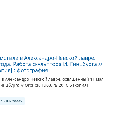
 могиле в Александро-Невской лавре,
ода. Работа скульптора И. Гинцбурга //
копия] : фотография
е в Александро-Невской лавре, освященный 11 мая
инцбурга // Огонек. 1908. № 20. С.5 [копия] :
альных залах