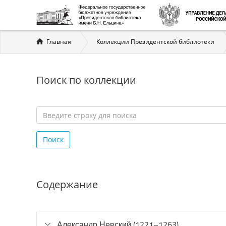
Вы
Главная
Коллекции Президентской библиотеки
здесь
Поиск по коллекции
Введите
строку
Поиск
для
поиска
*
Содержание
Александр Невский (1221–1263)