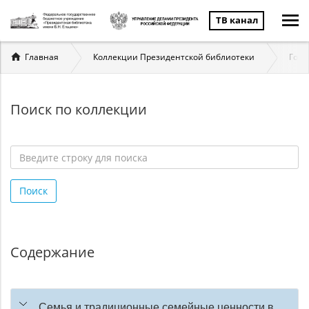
ТВ канал
Вы
Главная
Коллекции Президентской библиотеки
Госу
здесь
Поиск по коллекции
Введите
строку
Поиск
для
поиска
*
Содержание
Семья и традиционные семейные ценности в