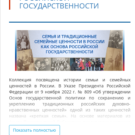
ГОСУДАРСТВЕННОСТИ
Семья
и
традиционные
семейные
ценности
в
России
Коллекция посвящена истории семьи и семейных
ценностей в России. В Указе Президента Российской
как
Федерации от 9 ноября 2022 г. № 809 «Об утверждении
основа
Основ государственной политики по сохранению и
российской
укреплению традиционных российских духовно-
нравственных ценностей» одной из таких ценностей
государственности
названа «крепкая семья». На основе материалов из
фонда Президентской библиотеки представлена история
развития института семьи в России со времён Древней
Показать полностью
Руси до настоящего времени. Значительное внимание