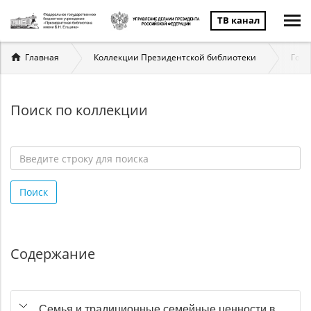
ТВ канал
Вы
Главная
Коллекции Президентской библиотеки
Госу
здесь
Поиск по коллекции
Введите
строку
Поиск
для
поиска
*
Содержание
Семья и традиционные семейные ценности в