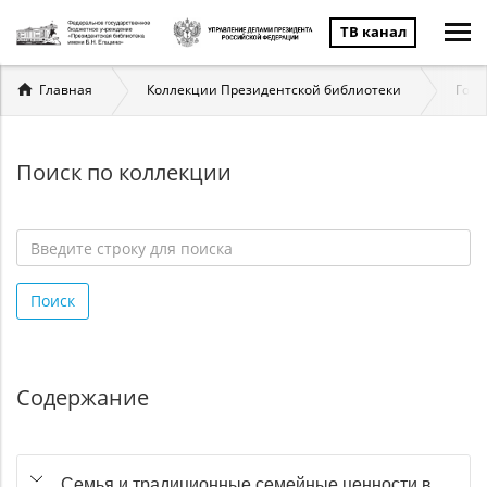
ТВ канал
Вы
Главная
Коллекции Президентской библиотеки
Госу
здесь
Поиск по коллекции
Введите
строку
Поиск
для
поиска
*
Содержание
Семья и традиционные семейные ценности в