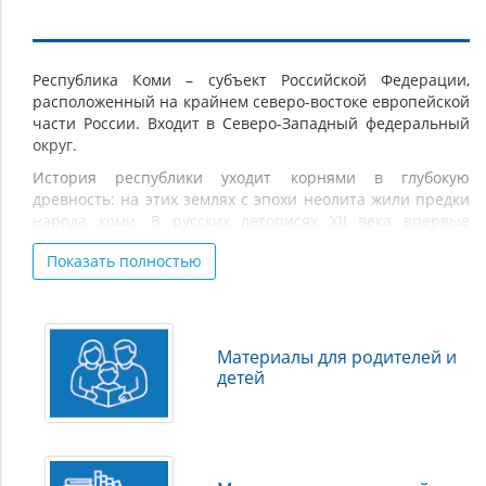
Республика
Республика Коми – субъект Российской Федерации,
расположенный на крайнем северо-востоке европейской
Коми
части России. Входит в Северо-Западный федеральный
округ.
История республики уходит корнями в глубокую
древность: на этих землях с эпохи неолита жили предки
народа коми. В русских летописях XII века впервые
упоминаются территории, на которых проживал этот
Показать полностью
многочисленный народ, – Пермь и Печора. Тогда сюда
приходили новгородские купцы за пушниной. В XV веке
земли вошли в сферу влияния Московского княжества. В
XVI–XVII веках освоение края ускорилось: появились
первые русские поселения, развивалась торговля и
Материалы для родителей и
солеварение. Ключевую роль играли монастыри,
детей
которые становились культурными и хозяйственными
центрами. XVIII век принёс промышленное развитие: в
1745 году рудоискатель Ф. С. Прядунов организовал
первый в России нефтяной промысел на реке Ухте. В XIX
веке исследовались угольные месторождения,