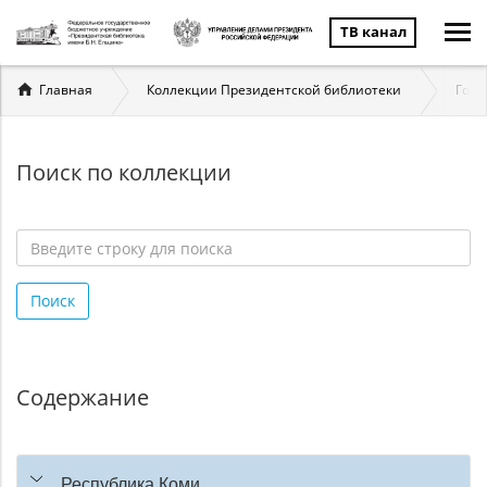
ТВ канал
Вы
Главная
Коллекции Президентской библиотеки
Госу
здесь
Поиск по коллекции
Введите
строку
Поиск
для
поиска
*
Содержание
Республика Коми