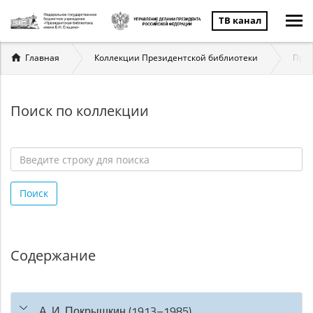
ТВ канал
Вы
Главная
Коллекции Президентской библиотеки
През
здесь
Поиск по коллекции
Введите
строку
Поиск
для
поиска
*
Содержание
А. И. Покрышкин (1913–1985)