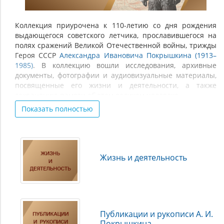
1985)
Коллекция приурочена к 110-летию со дня рождения
выдающегося советского летчика, прославившегося на
полях сражений Великой Отечественной войны, трижды
Героя СССР
Александра Ивановича Покрышкина (1913–
1985)
. В коллекцию вошли исследования, архивные
документы, фотографии и аудиовизуальные материалы,
посвященные его жизни и деятельности, а также
сохранению памяти об этом великом человеке.
Показать полностью
При формировании коллекции были использованы
фонды Новосибирской государственной областной
научной библиотеки, Государственного архива
Новосибирской области, Новосибирского
государственного краеведческого музея и
Жизнь и деятельность
Новосибирского технического колледжа им. А. И.
Покрышкина.
Публикации и рукописи А. И.
Покрышкина