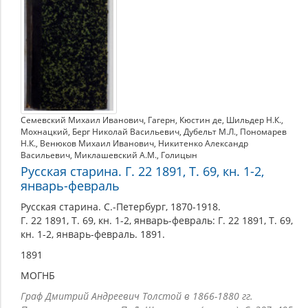
Дмитрий
Андреевич
(1823–
1889)
Семевский Михаил Иванович
,
Гагерн
,
Кюстин де
,
Шильдер Н.К.
,
Мохнацкий
,
Берг Николай Васильевич
,
Дубельт М.Л.
,
Пономарев
Н.К.
,
Венюков Михаил Иванович
,
Никитенко Александр
Васильевич
,
Миклашевский А.М.
,
Голицын
Русская старина. Г. 22 1891, Т. 69, кн. 1-2,
январь-февраль
Русская старина. С.-Петербург, 1870-1918.
Г. 22 1891, Т. 69, кн. 1-2, январь-февраль: Г. 22 1891, Т. 69,
кн. 1-2, январь-февраль. 1891.
1891
МОГНБ
Граф Дмитрий Андреевич Толстой в 1866-1880 гг.