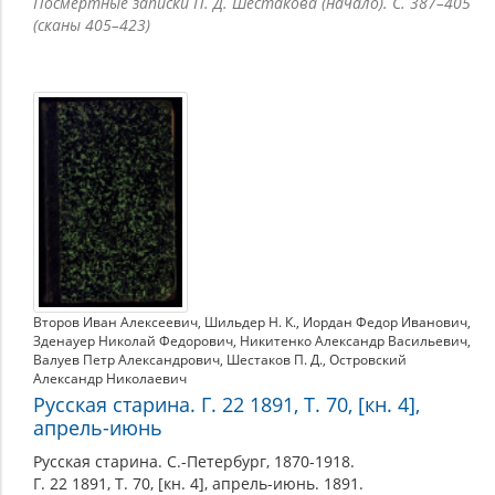
Посмертные записки П. Д. Шестакова (начало). С. 387–405
(сканы 405–423)
Второв Иван Алексеевич
,
Шильдер Н. К.
,
Иордан Федор Иванович
,
Зденауер Николай Федорович
,
Никитенко Александр Васильевич
,
Валуев Петр Александрович
,
Шестаков П. Д.
,
Островский
Александр Николаевич
Русская старина. Г. 22 1891, Т. 70, [кн. 4],
апрель-июнь
Русская старина. С.-Петербург, 1870-1918.
Г. 22 1891, Т. 70, [кн. 4], апрель-июнь. 1891.