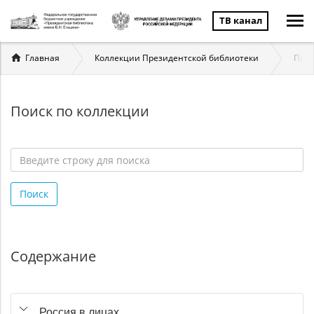
ТВ канал
Вы
Главная
Коллекции Президентской библиотеки
През
здесь
Поиск по коллекции
Введите
строку
Поиск
для
поиска
*
Содержание
Россия в лицах