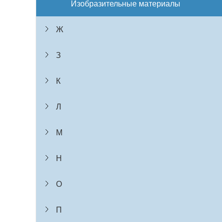
Изобразительные материалы
Ж
З
К
Л
М
Н
О
П