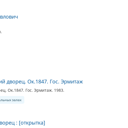
авлович
.
 дворец. Ок.1847. Гос. Эрмитаж
. Ок.1847. Гос. Эрмитаж. 1983.
альных залах
орец : [открытка]