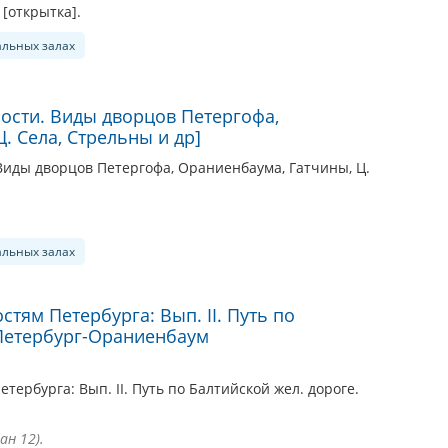
[открытка].
альных залах
ности. Виды дворцов Петергофа,
. Села, Стрельны и др]
 Виды дворцов Петергофа, Ораниенбаума, Гатчины, Ц.
альных залах
стям Петербурга: Вып. II. Путь по
 Петербург-Ораниенбаум
тербурга: Вып. II. Путь по Балтийской жел. дороге.
ан 12).