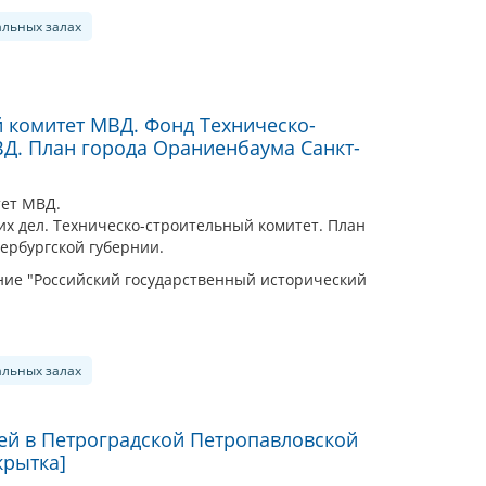
альных залах
 комитет МВД. Фонд Техническо-
Д. План города Ораниенбаума Санкт-
тет МВД.
их дел. Техническо-строительный комитет. План
ербургской губернии.
ие "Российский государственный исторический
альных залах
ей в Петроградской Петропавловской
крытка]