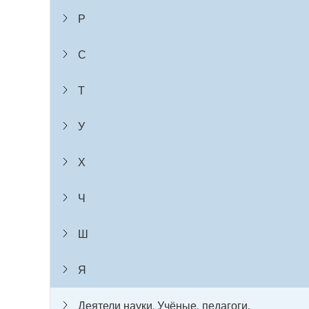
Р
С
Т
У
Х
Ч
Ш
Я
Деятели науки. Учёные, педагоги,