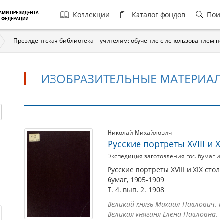
Главная
Коллекции
Каталог фондов
Пои
навигация
Президентская библиотека – учителям: обучение с использованием 
ИЗОБРАЗИТЕЛЬНЫЕ МАТЕРИА
Изобразительные
Николай Михайлович
Русские портреты XVIII и XI
материалы
Экспедиция заготовления гос. бумаг
Русские портреты XVIII и XIX ст
бумаг, 1905-1909.
Т. 4, вып. 2. 1908.
Великий князь Михаил Павлович. №
Великая княгиня Елена Павловна. 