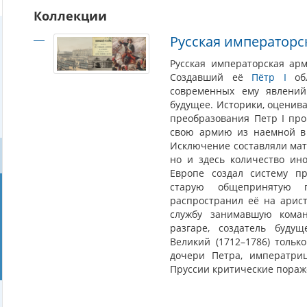
Коллекции
Русская императорс
Русская императорская арм
Создавший её
Пётр I
обл
современных ему явлений
будущее. Историки, оценива
преобразования Петр I пр
свою армию из наемной 
Исключение составляли ма
но и здесь количество ин
Европе создал систему п
старую общепринятую 
распространил её на арис
службу занимавшую кома
разгаре, создатель буду
Великий (1712–1786) тольк
дочери Петра, императр
Пруссии критические пораж