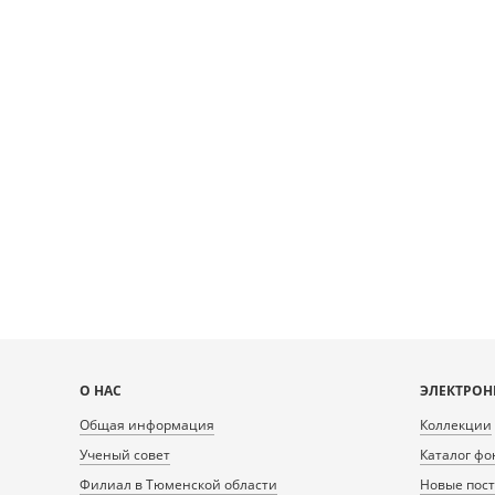
Карта
О НАС
ЭЛЕКТРОН
сайта
Общая информация
Коллекции
Ученый совет
Каталог фо
Филиал в Тюменской области
Новые пос