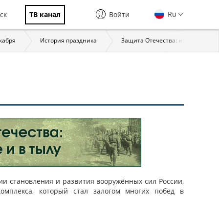
Ru
ск
ТВ канал
Войти
екабря
История праздника
Защита Отечества: на фронте и в
ии становления и развития вооружённых сил России,
мплекса, который стал залогом многих побед в