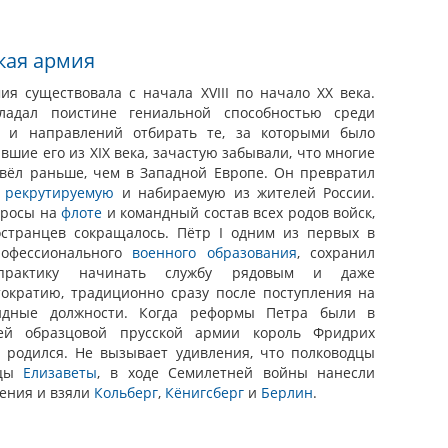
кая армия
ия существовала с начала XVIII по начало XX века.
адал поистине гениальной способностью среди
 и направлений отбирать те, за которыми было
вшие его из XIX века, зачастую забывали, что многие
овёл раньше, чем в Западной Европе. Он превратил
в
рекрутируемую
и набираемую из жителей России.
тросы на
флоте
и командный состав всех родов войск,
остранцев сокращалось. Пётр I одним из первых в
рофессионального
военного образования
, сохранил
практику начинать службу рядовым и даже
тократию, традиционно сразу после поступления на
ндные должности. Когда реформы Петра были в
щей образцовой прусской армии король Фридрих
о родился. Не вызывает удивления, что полководцы
ицы
Елизаветы
, в ходе Семилетней войны нанесли
ения и взяли
Кольберг
,
Кёнигсберг
и
Берлин
.