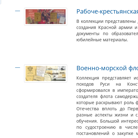
Рабоче-крестьянска
В коллекции представлены 
создания Красной армии и 
документы по образовател
юбилейные материалы.
Военно-морской фло
Коллекция представляет и
походов Руси на Конст
сформировался в императо
создателя флота самодержц
которые раскрывают роль фл
Отечества вплоть до Пер
разные аспекты жизни и с
обучения. Большой интере
по судостроению в числе
постановлений о закупке 