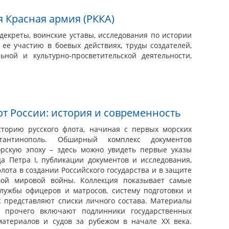
я Красная армия (РККА)
декреты, воинские уставы, исследования по истории
ее участию в боевых действиях, труды создателей,
ьной и культурно-просветительской деятельности,
т России: история и современность
сторию русского флота, начиная с первых морских
антинополь. Обширный комплекс документов
рскую эпоху – здесь можно увидеть первые указы
а Петра I, публикации документов и исследования,
ота в создании Российского государства и в защите
вой мировой войны. Коллекция показывает самые
лужбы офицеров и матросов, систему подготовки и
с представляют списки личного состава. Материалы
 прочего включают подлинники государственных
материалов и судов за рубежом в начале XX века.