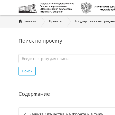
Вы
Главная
Проекты
Государственные праздни
здесь
Поиск по проекту
Введите
строку
Поиск
для
поиска
*
Содержание
Защита Отечества: на фронте и в тылу