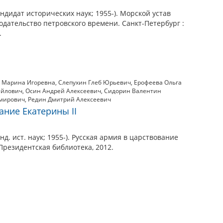
ндидат исторических наук; 1955-). Морской устав
одательство петровского времени. Санкт-Петербург :
.
а Марина Игоревна
,
Слепухин Глеб Юрьевич
,
Ерофеева Ольга
айлович
,
Осин Андрей Алексеевич
,
Сидорин Валентин
имирович
,
Редин Дмитрий Алексеевич
ание Екатерины II
нд. ист. наук; 1955-). Русская армия в царствование
 Президентская библиотека, 2012.