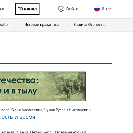
Ru
ск
ТВ канал
Войти
екабря
История праздника
Защита Отечества: на фронте и в
амова Юлия Алексеевна
,
Чумак Руслан Николаевич
ость и время
время. Санкт-Петербург : Президентская