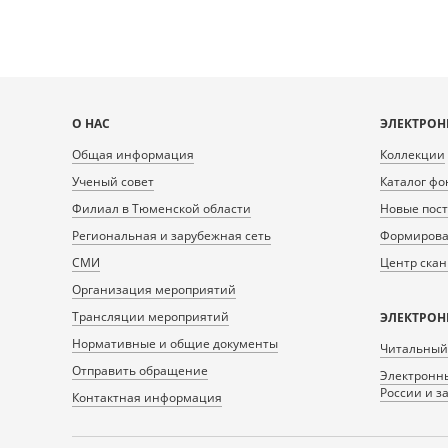
Карта
О НАС
ЭЛЕКТРОН
сайта
Общая информация
Коллекции
Ученый совет
Каталог фо
Филиал в Тюменской области
Новые пос
Региональная и зарубежная сеть
Формирован
СМИ
Центр ска
Организация мероприятий
Трансляции мероприятий
ЭЛЕКТРОН
Нормативные и общие документы
Читальный
Отправить обращение
Электронны
России и з
Контактная информация