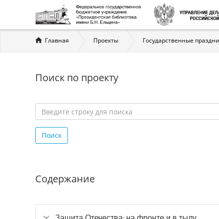
Вы
Главная
Проекты
Государственные праздни
здесь
Поиск по проекту
Введите
строку
Поиск
для
поиска
*
Содержание
Защита Отечества: на фронте и в тылу