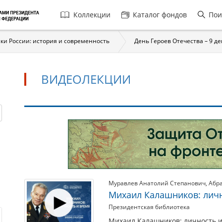
Главная
Коллекции
Каталог фондов
Пои
навигация
ки России: история и современность
День Героев Отечества – 9 д
ВИДЕОЛЕКЦИИ
Видеолекции
Муравлев Анатолий Степанович
,
Абр
Михаил Калашников: личн
Президентская библиотека
Михаил Калашников: личность и 