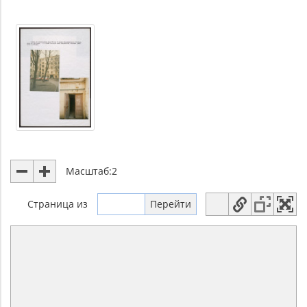
Масштаб:
2
Страница
из