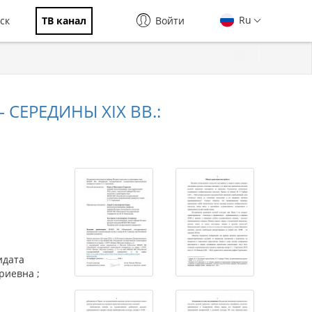
Ru
ск
ТВ канал
Войти
СЕРЕДИНЫ XIX ВВ.:
идата
риевна ;