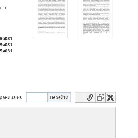
. в
.5я031
)5я031
75я031
траница
из