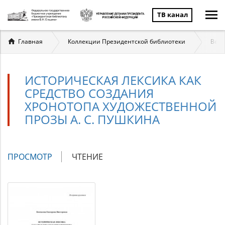
ТВ канал
Вы
Главная
Коллекции Президентской библиотеки
Вели
здесь
ИСТОРИЧЕСКАЯ ЛЕКСИКА КАК
СРЕДСТВО СОЗДАНИЯ
ХРОНОТОПА ХУДОЖЕСТВЕННОЙ
ПРОЗЫ А. С. ПУШКИНА
Главные
ПРОСМОТР
(АКТИВНАЯ
ЧТЕНИЕ
вкладки
ВКЛАДКА)