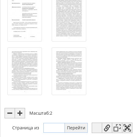
Масштаб:
2
Страница
из