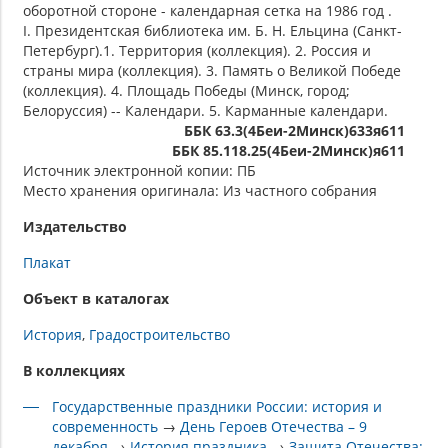
оборотной стороне - календарная сетка на 1986 год .
I. Президентская библиотека им. Б. Н. Ельцина (Санкт-
Петербург).1. Территория (коллекция). 2. Россия и
страны мира (коллекция). 3. Память о Великой Победе
(коллекция). 4. Площадь Победы (Минск, город;
Белоруссия) -- Календари. 5. Карманные календари.
ББК 63.3(4Беи-2Минск)633я611
ББК 85.118.25(4Беи-2Минск)я611
Источник электронной копии: ПБ
Место хранения оригинала: Из частного собрания
Издательство
Плакат
Объект в каталогах
История
Градостроительство
В коллекциях
Государственные праздники России: история и
современность
→
День Героев Отечества – 9
декабря
→
История праздника
→
Защита Отечества: