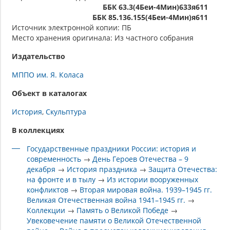
ББК 63.3(4Беи-4Мин)633я611
ББК 85.136.155(4Беи-4Мин)я611
Источник электронной копии: ПБ
Место хранения оригинала: Из частного собрания
Издательство
МППО им. Я. Коласа
Объект в каталогах
История
Скульптура
В коллекциях
Государственные праздники России: история и
современность
→
День Героев Отечества – 9
декабря
→
История праздника
→
Защита Отечества:
на фронте и в тылу
→
Из истории вооруженных
конфликтов
→
Вторая мировая война. 1939–1945 гг.
Великая Отечественная война 1941–1945 гг.
→
Коллекции
→
Память о Великой Победе
→
Увековечение памяти о Великой Отечественной