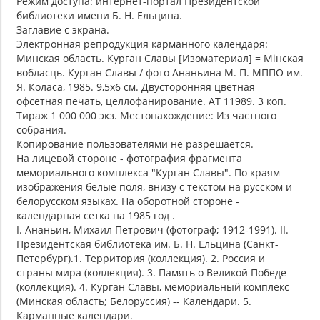
Режим доступа: интернет-портал Президентской
библиотеки имени Б. Н. Ельцина.
Заглавие с экрана.
Электронная репродукция карманного календаря:
Минская область. Курган Славы [Изоматериал] = Мiнская
вобласць. Курган Славы / фото Ананьина М. П. МППО им.
Я. Коласа, 1985. 9,5х6 см. Двусторонняя цветная
офсетная печать, целлофанирование. АТ 11989. 3 коп.
Тираж 1 000 000 экз. Местонахождение: Из частного
собрания.
Копирование пользователями не разрешается.
На лицевой стороне - фотография фрагмента
мемориального комплекса "Курган Славы". По краям
изображения белые поля, внизу с текстом на русском и
белорусском языках. На оборотной стороне -
календарная сетка на 1985 год .
I. Ананьин, Михаил Петрович (фотограф; 1912-1991). II.
Президентская библиотека им. Б. Н. Ельцина (Санкт-
Петербург).1. Территория (коллекция). 2. Россия и
страны мира (коллекция). 3. Память о Великой Победе
(коллекция). 4. Курган Славы, мемориальный комплекс
(Минская область; Белоруссия) -- Календари. 5.
Карманные календари.