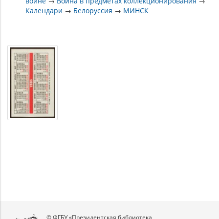
войне
→
Война в предметах коллекционирования
→
Календари
→
Белоруссия
→
МИНСК
© ФГБУ «Президентская библиотека