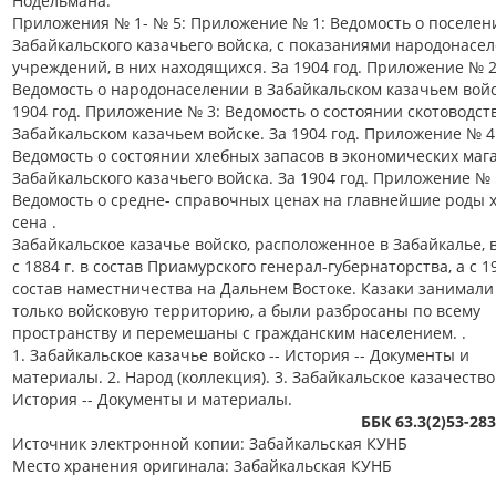
Нодельмана.
Приложения № 1- № 5: Приложение № 1: Ведомость о поселен
Забайкальского казачьего войска, с показаниями народонасе
учреждений, в них находящихся. За 1904 год. Приложение № 2
Ведомость о народонаселении в Забайкальском казачьем войс
1904 год. Приложение № 3: Ведомость о состоянии скотоводст
Забайкальском казачьем войске. За 1904 год. Приложение № 4
Ведомость о состоянии хлебных запасов в экономических маг
Забайкальского казачьего войска. За 1904 год. Приложение № 
Ведомость о средне- справочных ценах на главнейшие роды х
сена .
Забайкальское казачье войско, расположенное в Забайкалье, 
с 1884 г. в состав Приамурского генерал-губернаторства, а с 19
состав наместничества на Дальнем Востоке. Казаки занимали
только войсковую территорию, а были разбросаны по всему
пространству и перемешаны с гражданским населением. .
1. Забайкальское казачье войско -- История -- Документы и
материалы. 2. Народ (коллекция). 3. Забайкальское казачество 
История -- Документы и материалы.
ББК 63.3(2)53-28
Источник электронной копии: Забайкальская КУНБ
Место хранения оригинала: Забайкальская КУНБ