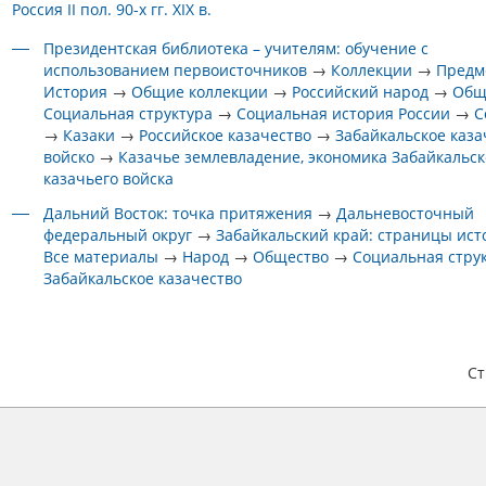
Россия II пол. 90-х гг. XIX в.
Президентская библиотека – учителям: обучение с
использованием первоисточников
→
Коллекции
→
Предм
История
→
Общие коллекции
→
Российский народ
→
Общ
Социальная структура
→
Социальная история России
→
С
→
Казаки
→
Российское казачество
→
Забайкальское каза
войско
→
Казачье землевладение, экономика Забайкальск
казачьего войска
Дальний Восток: точка притяжения
→
Дальневосточный
федеральный округ
→
Забайкальский край: страницы ис
Все материалы
→
Народ
→
Общество
→
Социальная стру
Забайкальское казачество
С