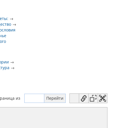
еты:
→
ество
→
ословия
чье
ого
тории
→
ктура
→
траница
из