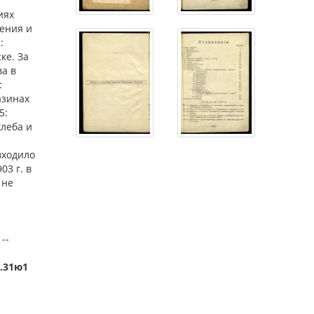
иях
ления и
:
ке. За
ва в
:
азинах
5:
леба и
входило
03 г. в
 не
--
3.31ю1