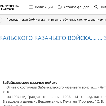
Главная
Коллекции
Каталог фондов
Пои
навигация
Президентская библиотека – учителям: обучение с использованием 
ЛЬСКОГО КАЗАЧЬЕГО ВОЙСКА.... ... З
Забайкальское казачье войско.
Отчет о состоянии Забайкальского казачьего войска.... - Чита
1916
за 1904 год. Гражданская часть. - 1905. - 141 с. разд. паг. : та
В выходных данных : Верхнеудинск: Печатня "Прогресс" С. Б.