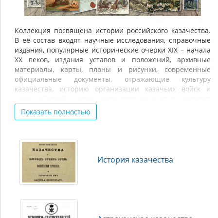
Коллекция посвящена истории российского казачества.
В её состав входят научные исследования, справочные
издания, популярные исторические очерки XIX – начала
XX веков, издания уставов и положений, архивные
материалы, карты, планы и рисунки, современные
официальные документы, отражающие культуру
казачества, историю организации казачьих войск и
казачьей службы, в том числе историю участия казаков в
Первой мировой войне, революции 1917 года и
Показать полностью
Гражданской войне в России, а также возрождение
традиций казачества в Российской Федерации.
На данный момент представлены разделы,
посвящённые Астраханскому, Донскому, Забайкальскому,
История казачества
Кубанскому и Терскому казачьим войскам. В дальнейшем
при пополнении коллекции планируется представить
все казачьи войска, существовавшие в Российской
империи.
В состав коллекции вошли материалы, предоставленные
библиотеками (Российская государственная библиотека,