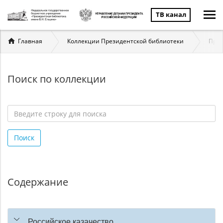
ТВ канал
Вы
Главная
Коллекции Президентской библиотеки
През
здесь
Поиск по коллекции
Введите
строку
Поиск
для
поиска
*
Содержание
Российское казачество