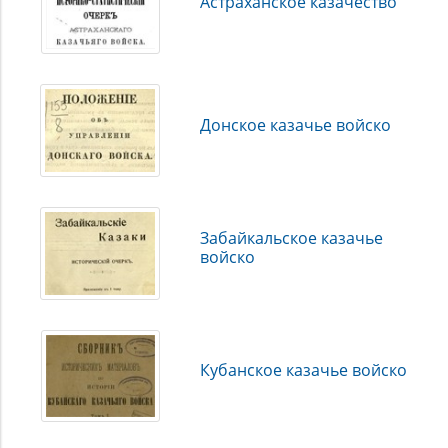
Астраханское казачество
Российская национальная библиотека, Государственная
публичная историческая библиотека, Донская
государственная публичная библиотека, Научная
библиотека Государственного архива Российской
Федерации, Омская государственная областная научная
библиотека, Волгоградская областная универсальная
Донское казачье войско
научная библиотека), архивами (Российский
государственный исторический архив, Государственный
архив Российской Федерации, Государственный архив
Ростовской области, Государственный архив Тюменской
области), музеями и научными обществами (Военно-
исторический Музей артиллерии, инженерных войск и
Забайкальское казачье
войск связи Министерства обороны РФ, Русское
войско
географическое общество).
Кубанское казачье войско