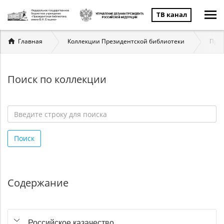
ТВ канал
Вы
Главная
Коллекции Президентской библиотеки
През
здесь
Поиск по коллекции
Введите
строку
Поиск
для
поиска
*
Содержание
Российское казачество