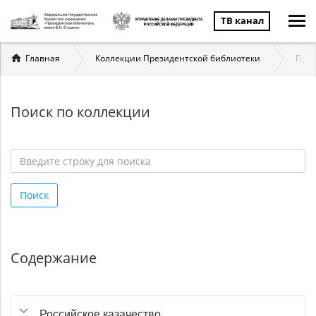
ТВ канал
Вы
Главная
Коллекции Президентской библиотеки
През
здесь
Поиск по коллекции
Введите
строку
Поиск
для
поиска
*
Содержание
Российское казачество