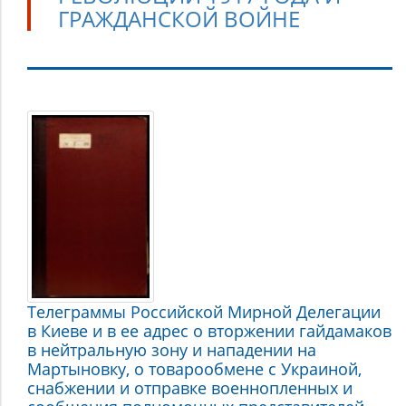
ГРАЖДАНСКОЙ ВОЙНЕ
Астраханское
казачество
в
революции
1917
года
и
Гражданской
войне
Телеграммы Российской Мирной Делегации
в Киеве и в ее адрес о вторжении гайдамаков
в нейтральную зону и нападении на
Мартыновку, о товарообмене с Украиной,
снабжении и отправке военнопленных и