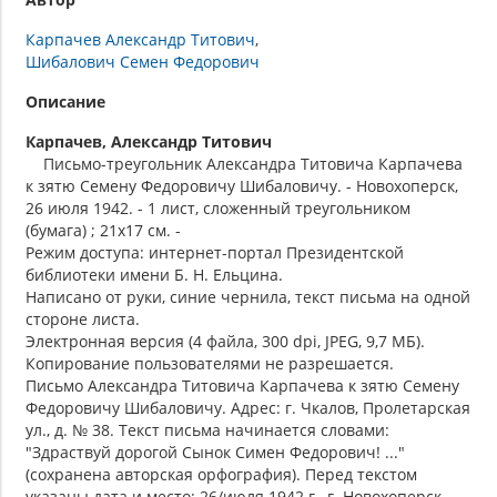
Карпачев Александр Титович
Шибалович Семен Федорович
Описание
Карпачев, Александр Титович
Письмо-треугольник Александра Титовича Карпачева
к зятю Семену Федоровичу Шибаловичу. - Новохоперск,
26 июля 1942. - 1 лист, сложенный треугольником
(бумага) ; 21х17 см. -
Режим доступа: интернет-портал Президентской
библиотеки имени Б. Н. Ельцина.
Написано от руки, синие чернила, текст письма на одной
стороне листа.
Электронная версия (4 файла, 300 dpi, JPEG, 9,7 МБ).
Копирование пользователями не разрешается.
Письмо Александра Титовича Карпачева к зятю Семену
Федоровичу Шибаловичу. Адрес: г. Чкалов, Пролетарская
ул., д. № 38. Текст письма начинается словами:
"Здраствуй дорогой Сынок Симен Федорович! ..."
(сохранена авторская орфография). Перед текстом
указаны дата и место: 26/июля 1942 г., г. Новохоперск