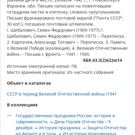
Воронеж. обл. Письмо написано на пожелтевшем
тетрадном листке в клеточку, сложено треугольником.
Письмо франкировано почтовой маркой ("Почта СССР",
30 коп.), погашено почтовым штемпелем .
I. Шибалович, Семен Федорович (1909-1977).1.
Шибалович, Семен Федорович (1909-1977) -- Переписка.
2. Карпачев, Александр Титович -- Переписка. 3. Память
о Великой Победе (коллекция). 4. Великая Отечественная
война -- Письма с фронта -- 1941 - 1945.
ББК 63.3(2)622ю14
Источник электронной копии: ПБ
Место хранения оригинала: Из частного собрания
Объект в каталогах
СССР в период Великой Отечественной войны (1941
В коллекциях
Государственные праздники России: история и
современность
→
День Героев Отечества – 9
декабря
→
История праздника
→
Защита Отечества:
на фронте и в тылу
→
Из истории вооруженных