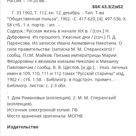
Россия -- 19-20 вв..
ББК 63.3(2)я52
Г. 33 1902, Т. 112, кн. 12, декабрь. - Тип. Т-ва
"Общественная польза", 1902. -С. 417-620, [4], 497-536, X,
58 стб., 1 л. портр. : ил.. -
Содерж.: Русская жизнь в начале XIX в. / [соч.] Н.
Дубровина. Из прошлого. Ужасные дни / [соч.] П. Д.
Паренсова. Из записок Ивана Акимовича Никотина. О
силе правительства: (записка М. М. Сперанского) /
сообщ. П.сМ. Майков. Письма императрицы Марии
Феодоровны к великим князьям Николаю и Михаилу
Павловичам / сообщ. В. В. Щеглов, [и др.]. - Указ. личных
имен в 109, 110, 111 и 112 томах "Русской старины" изд.
1902 г.: стб. 1-58. - Библиогр. в подстроч. примеч.. -
Библиогр. листок: с. 2-3 обл.
.
1. Дом Романовых (коллекция). 2. М. М. Сперанский
(коллекция).
Источник электронной копии: ПБ
Место хранения оригинала: МОГНБ
Издательство