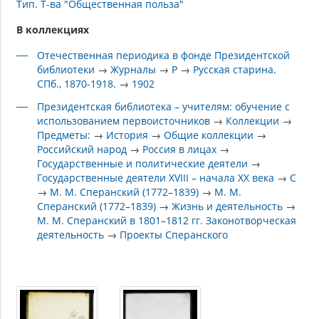
Тип. Т-ва "Общественная польза"
В коллекциях
Отечественная периодика в фонде Президентской
библиотеки
→
Журналы
→
Р
→
Русская старина.
СПб., 1870-1918.
→
1902
Президентская библиотека – учителям: обучение с
использованием первоисточников
→
Коллекции
→
Предметы:
→
История
→
Общие коллекции
→
Российский народ
→
Россия в лицах
→
Государственные и политические деятели
→
Государственные деятели XVIII – начала XX века
→
С
→
М. М. Сперанский (1772–1839)
→
М. М.
Сперанский (1772–1839)
→
Жизнь и деятельность
→
М. М. Сперанский в 1801–1812 гг. Законотворческая
деятельность
→
Проекты Сперанского