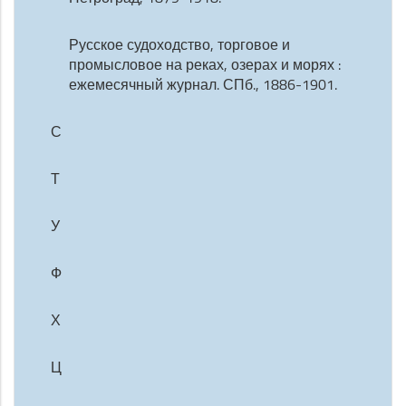
Русское судоходство, торговое и
промысловое на реках, озерах и морях :
ежемесячный журнал. СПб., 1886-1901.
С
Т
У
Ф
Х
Ц