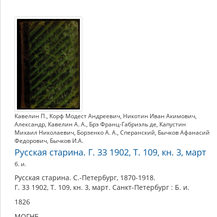
Кавелин П.
,
Корф Модест Андреевич
,
Никотин Иван Акимович
,
Александр
,
Кавелин А. А.
,
Брэ Франц-Габриэль де
,
Капустин
Михаил Николаевич
,
Борзенко А. А.
,
Сперанский
,
Бычков Афанасий
Федорович
,
Бычков И.А.
Русская старина. Г. 33 1902, Т. 109, кн. 3, март
б. и.
Русская старина. С.-Петербург, 1870-1918.
Г. 33 1902, Т. 109, кн. 3, март. Санкт-Петербург : Б. и.
1826
МОГНБ