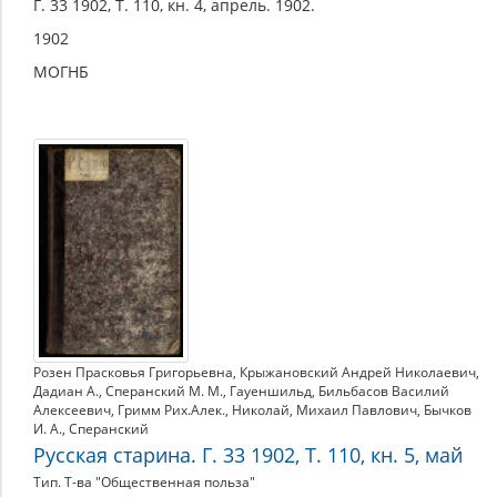
Г. 33 1902, Т. 110, кн. 4, апрель. 1902.
1902
МОГНБ
Розен Прасковья Григорьевна
,
Крыжановский Андрей Николаевич
,
Дадиан А.
,
Сперанский М. М.
,
Гауеншильд
,
Бильбасов Василий
Алексеевич
,
Гримм Рих.Алек.
,
Николай
,
Михаил Павлович
,
Бычков
И. А.
,
Сперанский
Русская старина. Г. 33 1902, Т. 110, кн. 5, май
Тип. Т-ва "Общественная польза"