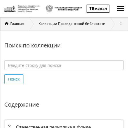
ТВ канал
Вы
Главная
Коллекции Президентской библиотеки
Отеч
здесь
Поиск по коллекции
Введите
строку
Поиск
для
поиска
*
Содержание
Отечественная периодика в фонде