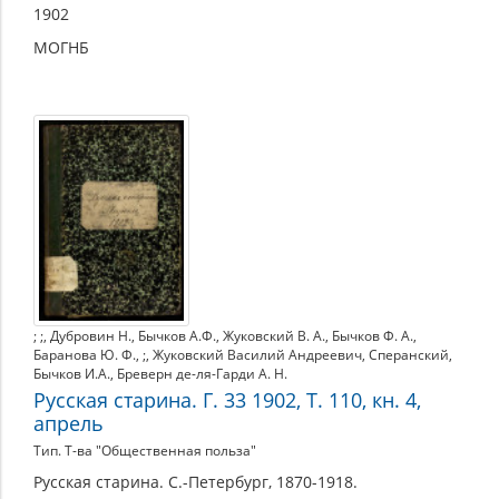
1902
МОГНБ
; ;
,
Дубровин Н.
,
Бычков А.Ф.
,
Жуковский В. А.
,
Бычков Ф. А.
,
Баранова Ю. Ф.
,
;
,
Жуковский Василий Андреевич
,
Сперанский
,
Бычков И.А.
,
Бреверн де-ля-Гарди А. Н.
Русская старина. Г. 33 1902, Т. 110, кн. 4,
апрель
Тип. Т-ва "Общественная польза"
Русская старина. С.-Петербург, 1870-1918.