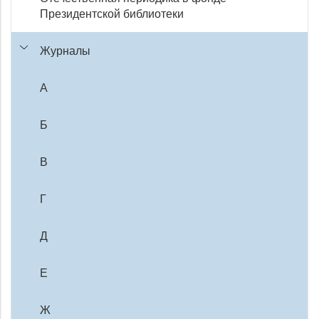
Президентской библиотеки
Журналы
А
Б
В
Г
Д
Е
Ж