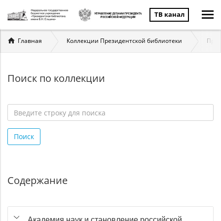
ТВ канал
Вы
Главная
Коллекции Президентской библиотеки
През
здесь
Поиск по коллекции
Введите
строку
Поиск
для
поиска
*
Содержание
Академия наук и становление российской