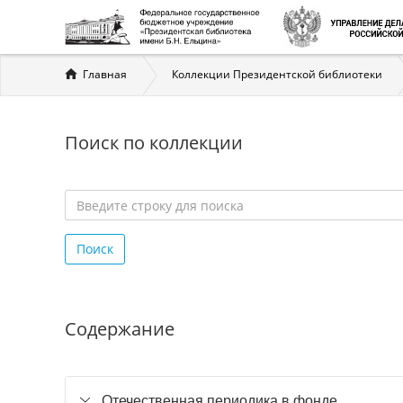
Вы
Главная
Коллекции Президентской библиотеки
здесь
Поиск по коллекции
Введите
строку
Поиск
для
поиска
*
Содержание
Отечественная периодика в фонде