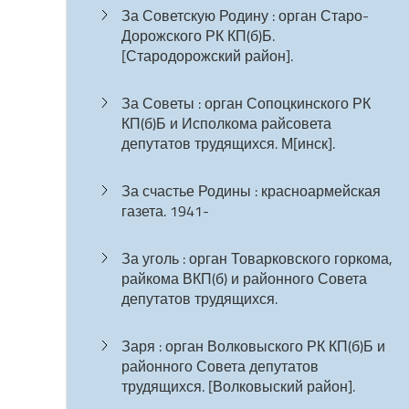
За Советскую Родину : орган Старо-
Дорожского РК КП(б)Б.
[Стародорожский район].
За Советы : орган Сопоцкинского РК
КП(б)Б и Исполкома райсовета
депутатов трудящихся. М[инск].
За счастье Родины : красноармейская
газета. 1941-
За уголь : орган Товарковского горкома,
райкома ВКП(б) и районного Совета
депутатов трудящихся.
Заря : орган Волковыского РК КП(б)Б и
районного Совета депутатов
трудящихся. [Волковыский район].