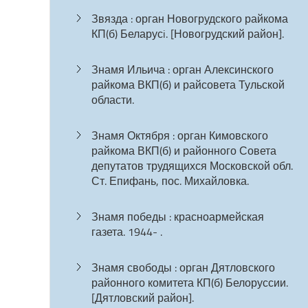
Звязда : орган Новогрудского райкома
КП(б) Беларусi. [Новогрудский район].
Знамя Ильича : орган Алексинского
райкома ВКП(б) и райсовета Тульской
области.
Знамя Октября : орган Кимовского
райкома ВКП(б) и районного Совета
депутатов трудящихся Московской обл.
Ст. Епифань, пос. Михайловка.
Знамя победы : красноармейская
газета. 1944- .
Знамя свободы : орган Дятловского
районного комитета КП(б) Белоруссии.
[Дятловский район].