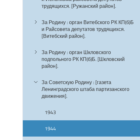
трудящихся. [Ружанский район].
За Родину : орган Витебского РК КП(б)Б
и Райсовета депутатов трудящихся.
[Витебский район].
За Родину : орган Шкловского
подпольного РК КП(б)Б. [Шкловский
район].
За Советскую Родину : [газета
Ленинградского штаба партизанского
движения].
1943
1944