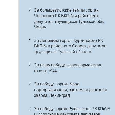
За большевистские темпы : орган
Чернского РК ВКП(б) и райсовета
депутатов трудящихся Тульской обл.
Чернь.
За Ленинизм : орган Куркинского РК
ВКП(б) и районного Совета депутатов
трудящихся Тульской области.
За нашу победу : красноармейская
газета. 1944-
За победу! : орган бюро
парторганизации, завкома и дирекции
завода. Ленинград
За победу : орган Ружанского РК КП(б)Б
и Исполкома райсовета депутатов