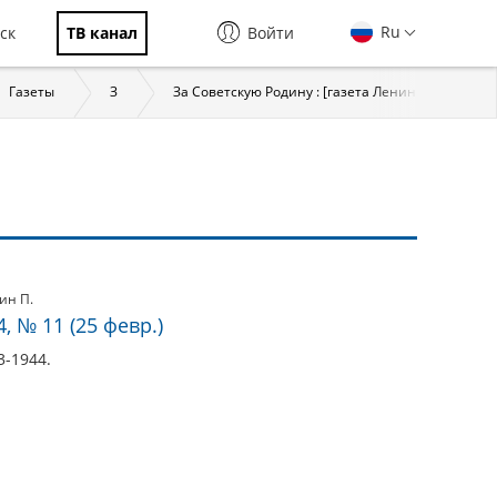
Ru
ск
ТВ канал
Войти
Газеты
З
За Советскую Родину : [газета Ленинградского 
ин П.
, № 11 (25 февр.)
3-1944.