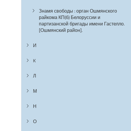
Знамя свободы : орган Ошмянского
райкома КП(б) Белоруссии и
партизанской бригады имени Гастелло.
[Ошмянский район].
И
K
Л
М
Н
О