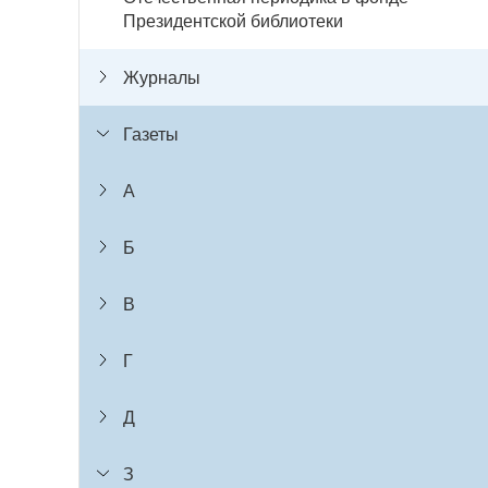
Президентской библиотеки
Журналы
Газеты
А
Б
В
Г
Д
З