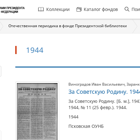
Главная
Коллекции
Каталог фондов
Пои
навигация
Отечественная периодика в фонде Президентской библиотеки
1944
1944
Виноградов Иван Васильевич
,
Заранк
За Советскую Родину. 1944
За Советскую Родину. [Б. м.], 194
1944, № 11 (25 февр.). 1944.
1944
Псковская ОУНБ