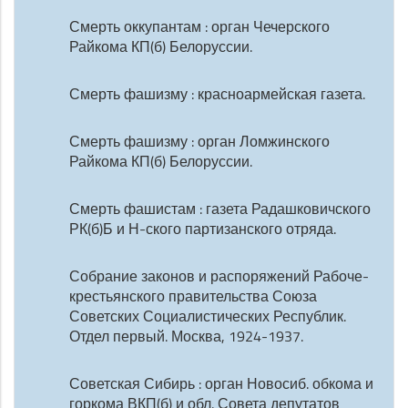
Смерть оккупантам : орган Чечерского
Райкома КП(б) Белоруссии.
Смерть фашизму : красноармейская газета.
Смерть фашизму : орган Ломжинского
Райкома КП(б) Белоруссии.
Смерть фашистам : газета Радашковичского
РК(б)Б и Н-ского партизанского отряда.
Собрание законов и распоряжений Рабоче-
крестьянского правительства Союза
Советских Социалистических Республик.
Отдел первый. Москва, 1924-1937.
Советская Сибирь : орган Новосиб. обкома и
горкома ВКП(б) и обл. Совета депутатов