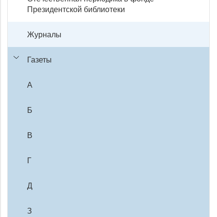
Президентской библиотеки
Журналы
Газеты
А
Б
В
Г
Д
З