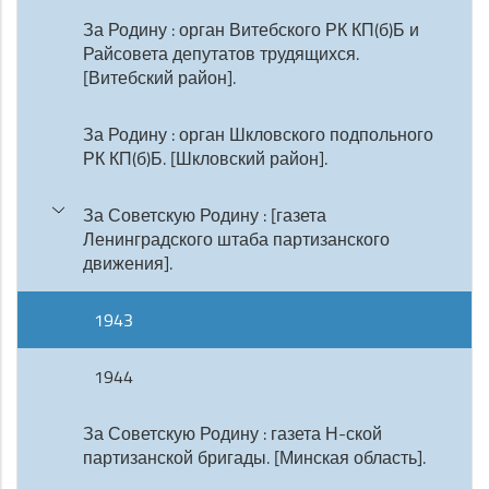
За Родину : орган Витебского РК КП(б)Б и
Райсовета депутатов трудящихся.
[Витебский район].
За Родину : орган Шкловского подпольного
РК КП(б)Б. [Шкловский район].
За Советскую Родину : [газета
Ленинградского штаба партизанского
движения].
1943
1944
За Советскую Родину : газета Н-ской
партизанской бригады. [Минская область].