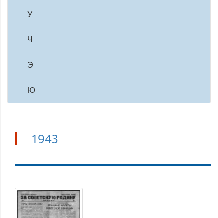
У
Ч
Э
Ю
1943
1943