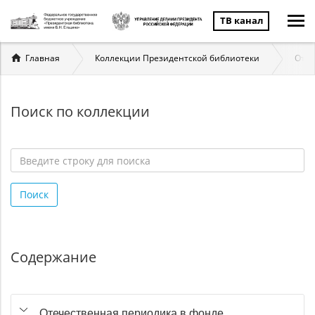
ТВ канал
Вы
Главная
Коллекции Президентской библиотеки
Отеч
здесь
Поиск по коллекции
Введите
строку
Поиск
для
поиска
*
Содержание
Отечественная периодика в фонде