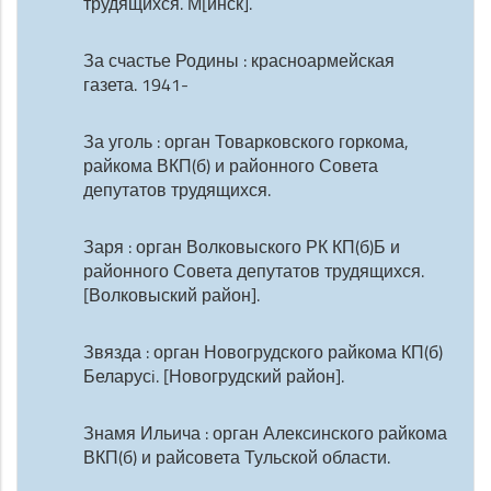
трудящихся. М[инск].
За счастье Родины : красноармейская
газета. 1941-
За уголь : орган Товарковского горкома,
райкома ВКП(б) и районного Совета
депутатов трудящихся.
Заря : орган Волковыского РК КП(б)Б и
районного Совета депутатов трудящихся.
[Волковыский район].
Звязда : орган Новогрудского райкома КП(б)
Беларусi. [Новогрудский район].
Знамя Ильича : орган Алексинского райкома
ВКП(б) и райсовета Тульской области.