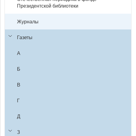
Президентской библиотеки
Журналы
Газеты
А
Б
В
Г
Д
З