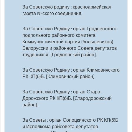
За Советскую родину : красноармейская
газета N-ского соединения.
За Советскую Родину : орган Гродненского
подпольного районного комитета
Коммунистической партии (большевиков)
Белоруссии и районного Совета депутатов
трудящихся. [Гродненский район].
За Советскую Родину : орган Климовичского
РК КП(б)Б. [Климовичский район].
За Советскую Родину : орган Старо-
Дорожского РК КП(б)Б. [Стародорожский
район].
За Советы : орган Сопоцкинского РК КП(б)Б
и Исполкома райсовета депутатов