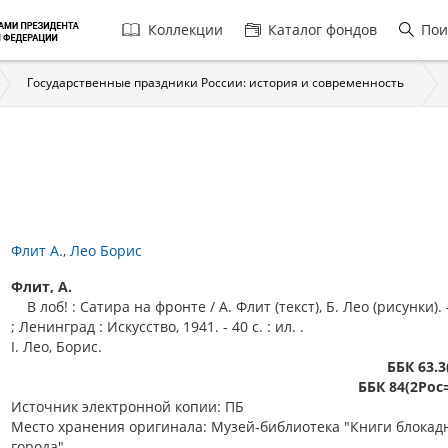
Главная
Коллекции
Каталог фондов
Пои
навигация
Государственные праздники России: история и современность
Флит А.
Лео Борис
Флит, А.
В лоб! : Сатира на фронте / А. Флит (текст), Б. Лео (рисунки).
; Ленинград : Искусство, 1941. - 40 с. : ил. .
I. Лео, Борис.
ББК 63.3
ББК 84(2Рос
Источник электронной копии: ПБ
Место хранения оригинала: Музей-библиотека "Книги блокад
города"