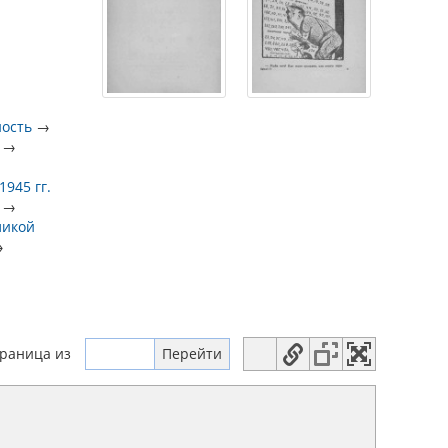
ность
→
→
945 гг.
→
ликой
→
траница
из