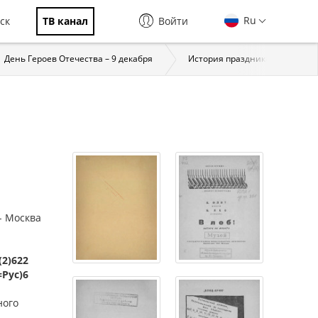
Ru
ск
ТВ канал
Войти
День Героев Отечества – 9 декабря
История праздника
За
 - Москва
(2)622
=Рус)6
ного