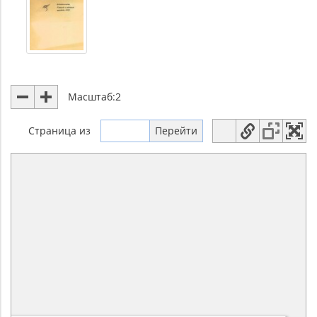
Масштаб:
2
Страница
из