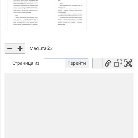
Масштаб:
2
Страница
из