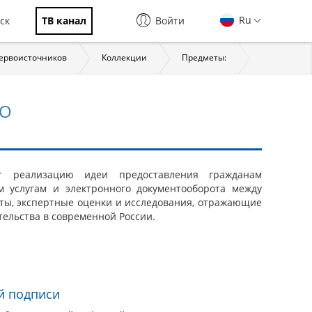
Ru
ск
ТВ канал
Войти
первоисточников
Коллекции
Предметы:
История
ВО
ет реализацию идеи предоставления гражданам
м услугам и электронного документооборота между
ты, экспертные оценки и исследования, отражающие
тельства в современной России.
й подписи