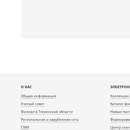
Карта
О НАС
ЭЛЕКТРОН
сайта
Общая информация
Коллекции
Ученый совет
Каталог фо
Филиал в Тюменской области
Новые пос
Региональная и зарубежная сеть
Формирован
СМИ
Центр ска