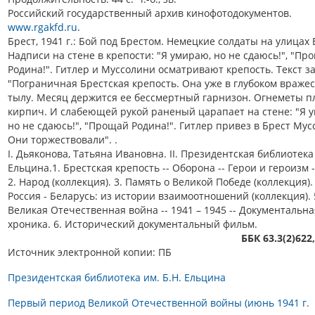
Российский государственный архив кинофотодокументов.
www.rgakfd.ru
.
Брест, 1941 г.: Бой под Брестом. Немецкие солдаты на улицах 
Надписи на стене в крепости: "Я умираю, но не сдаюсь!", "Пр
Родина!". Гитлер и Муссолини осматривают крепость. Текст за
"Пограничная Брестская крепость. Она уже в глубоком враже
тылу. Месяц держится ее бессмертный гарнизон. Огнеметы п
кирпич. И слабеющей рукой раненый царапает на стене: "Я 
но не сдаюсь!", "Прощай Родина!". Гитлер привез в Брест Мус
Они торжествовали". .
I. Дьяконова, Татьяна Ивановна. II. Президентская библиотека 
Ельцина.1. Брестская крепость -- Оборона -- Герои и героизм -
2. Народ (коллекция). 3. Память о Великой Победе (коллекция). 
Россия - Беларусь: из истории взаимоотношений (коллекция). 
Великая Отечественная война -- 1941 – 1945 -- Документальна
хроника. 6. Исторический документальный фильм.
ББК 63.3(2)622
Источник электронной копии: ПБ
Президентская библиотека им. Б.Н. Ельцина
Первый период Великой Отечественной войны (июнь 1941 г.