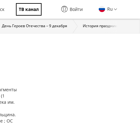
Ru
ск
ТВ канал
Войти
День Героев Отечества – 9 декабря
История праздника
За
агменты
 (1
ека им.
льцина.
е ; ОС