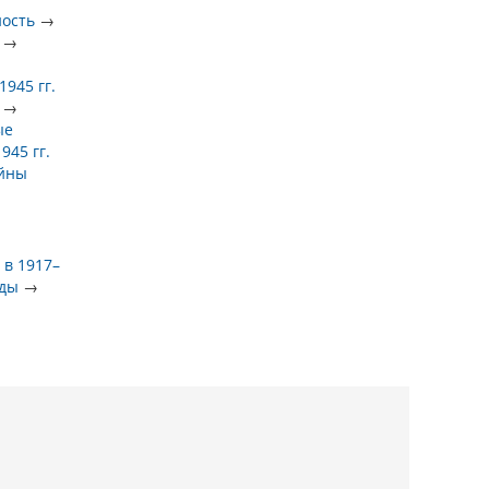
ность
→
→
945 гг.
→
ые
945 гг.
ойны
 в 1917–
оды
→