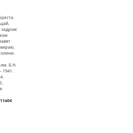
Бреста.
ощай,
 кадром:
ском
лавят
умираю,
солини.
им. Б.Н.
- 1941.
4.
5.
я
,11я04