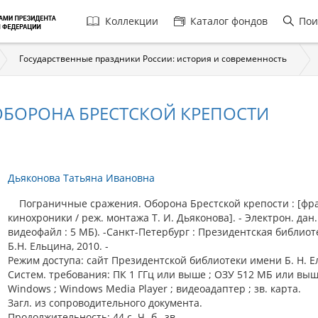
Главная
Коллекции
Каталог фондов
Пои
навигация
Государственные праздники России: история и современность
ОБОРОНА БРЕСТСКОЙ КРЕПОСТИ
Дьяконова Татьяна Ивановна
Пограничные сражения. Оборона Брестской крепости : [фр
кинохроники / реж. монтажа Т. И. Дьяконова]. - Электрон. дан.
видеофайл : 5 МБ). -Санкт-Петербург : Президентская библиот
Б.Н. Ельцина, 2010. -
Режим доступа: сайт Президентской библиотеки имени Б. Н. Е
Систем. требования: ПК 1 ГГц или выше ; ОЗУ 512 МБ или выш
Windows ; Windows Media Player ; видеоадаптер ; зв. карта.
Загл. из сопроводительного документа.
Продолжительность: 44 с. Ч.-б., зв.