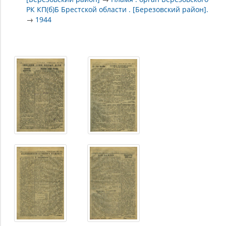
РК КП(б)Б Брестской области . [Березовский район].
→
1944