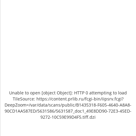
Unable to open [object Object]: HTTP 0 attempting to load
TileSource: https://content.prlib.ru/fcgi-bin/iipsrv.fcgi?
DeepZoom=/var/data/scans/public/B1435318-F605-4640-A8A8-
90CD1AA587ED/5631586/5631587_doc1_49E8DD90-72E3-45ED-
9272-10C59E99D4F5.tiff.dzi