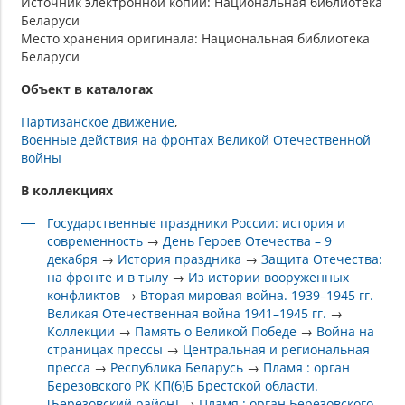
Источник электронной копии: Национальная библиотека
Беларуси
Место хранения оригинала: Национальная библиотека
Беларуси
Объект в каталогах
Партизанское движение
Военные действия на фронтах Великой Отечественной
войны
В коллекциях
Государственные праздники России: история и
современность
→
День Героев Отечества – 9
декабря
→
История праздника
→
Защита Отечества:
на фронте и в тылу
→
Из истории вооруженных
конфликтов
→
Вторая мировая война. 1939–1945 гг.
Великая Отечественная война 1941–1945 гг.
→
Коллекции
→
Память о Великой Победе
→
Война на
страницах прессы
→
Центральная и региональная
пресса
→
Республика Беларусь
→
Пламя : орган
Березовского РК КП(б)Б Брестской области.
[Березовский район]
→
Пламя : орган Березовского