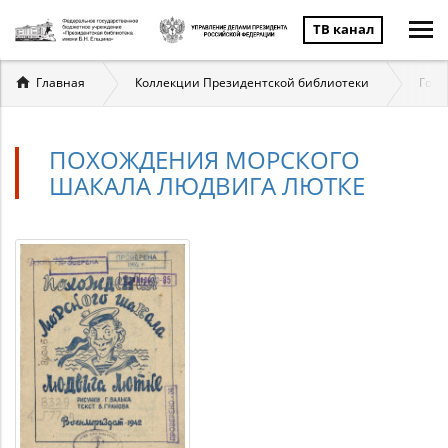
ТВ канал
Вы
Главная
Коллекции Президентской библиотеки
Госу
здесь
ПОХОЖДЕНИЯ МОРСКОГО
ШАКАЛА ЛЮДВИГА ЛЮТКЕ