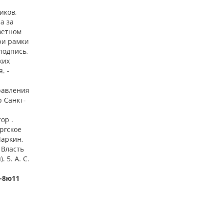
иков,
а за
ветном
ри рамки
подпись,
ких
. -
равления
р Санкт-
ор .
ургское
Чаркин,
 Власть
 5. А. С.
6-8ю11