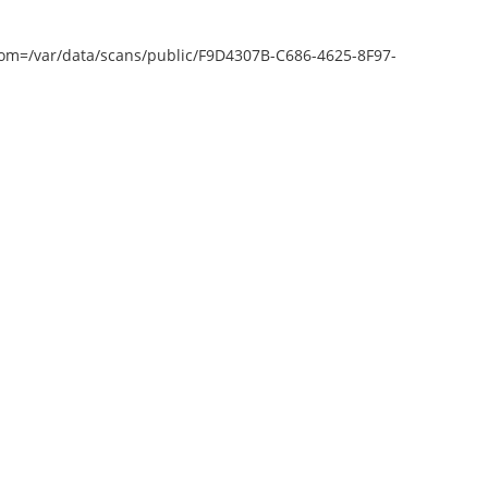
epZoom=/var/data/scans/public/F9D4307B-C686-4625-8F97-