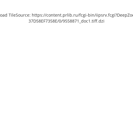
load TileSource: https://content.prlib.ru/fcgi-bin/iipsrv.fcgi?De
37D58EF7358E/0/9558871_doc1.tiff.dzi
 [object Object]: HTTP 0
 to load TileSource:
lib.ru/fcgi-bin/iipsrv.fcgi?
ta/scans/public/F9D4307B-
6-4625-8F97-
/9558872_doc1.tiff.dzi