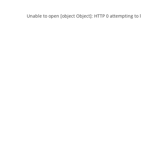
Unable to open [object Object]: HTTP 0 attempting to 
Unable to open [object Object]: HTTP 0
Unable to open
attempting to load TileSource:
attempting
https://content.prlib.ru/fcgi-bin/iipsrv.fcgi?
https://content.pr
DeepZoom=/var/data/scans/public/F9D4307B-
DeepZoom=/var/da
C686-4625-8F97-
C68
37D58EF7358E/0/9558871_doc1.tiff.dzi
37D58EF7358E/0
1
2