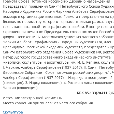
Грамота Союза Потомков Российских Дворян о награждении
Председателя правления Санкт-Петербургского Союза Художн
Народного Художника России Чаркина Альберта Серафимович
помощь в организации выставок. Грамота представлена на ц
бланке, по периметру которого - орнаментальная рамка, внут
текст, напечатанный типографским способом. В конце текста 
скрепленная печатью: Председатель союза потомков Российс
дворян Новиков М. Б. Местонахождение: Из частного собрания
Чаркин Альберт Серафимович - народный художник РФ, член
Президиума Российской академии художеств, председатель П
Санкт-Петербургского отделения Союза художников РФ, ректо
Петербургского государственного академического института
живописи, скульптуры и архитектуры им. И. Е. Репина, скульпт
I. Чаркин, Альберт Серафимович (1937-2017). II. Санкт-Петерб
Дворянское Собрание - Союз потомков российских дворян.1. 
Альберт Серафимович (1937-2017) -- Награды и поощрения. 2.
(коллекция). 3. Народ (коллекция). 4. Россия в лицах (коллекция).
Чаркин (коллекция).
ББК 85.133(2=411.2)
Источник электронной копии: ПБ
Место хранения оригинала: Из частного собрания
Скульптура