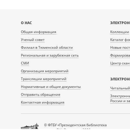
Карта
О НАС
ЭЛЕКТРОН
сайта
Общая информация
Коллекции
Ученый совет
Каталог фо
Филиал в Тюменской области
Новые пос
Региональная и зарубежная сеть
Формирован
СМИ
Центр ска
Организация мероприятий
Трансляции мероприятий
ЭЛЕКТРОН
Нормативные и общие документы
Читальный
Отправить обращение
Электронны
России и з
Контактная информация
© ФГБУ «Президентская библиотека
имени Б.Н. Ельцина», 2026