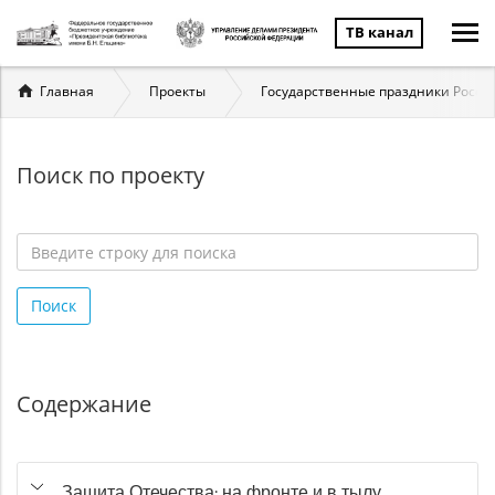
ТВ канал
Вы
Главная
Проекты
Государственные праздники России
здесь
Поиск по проекту
Введите
строку
Поиск
для
поиска
*
Содержание
Защита Отечества: на фронте и в тылу