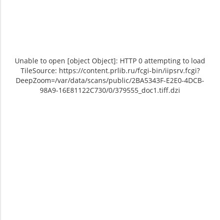
Unable to open [object Object]: HTTP 0 attempting to load
TileSource: https://content.prlib.ru/fcgi-bin/iipsrv.fcgi?
DeepZoom=/var/data/scans/public/2BA5343F-E2E0-4DCB-
98A9-16E81122C730/0/379555_doc1.tiff.dzi