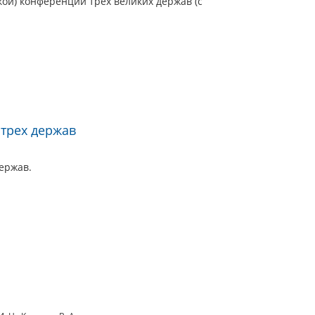
ой) конференции трех великих держав (с
трех держав
ержав.