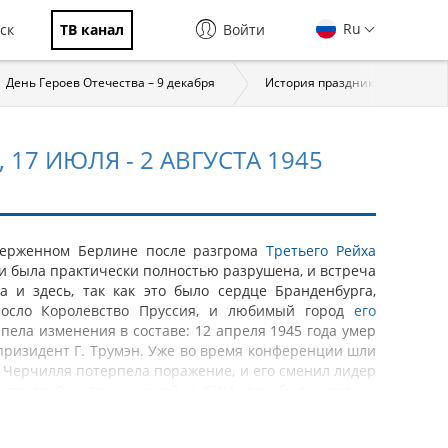
Ru
ск
ТВ канал
Войти
День Героев Отечества – 9 декабря
История праздника
За
17 ИЮЛЯ - 2 АВГУСТА 1945
оверженном Берлине после разгрома
Третьего Рейха
и была практически полностью разрушена, и встреча
а и здесь, так как это было сердце Бранденбурга,
ыросло Королевство Пруссия, и любимый город
его
ела изменения в составе: 12 апреля 1945 года умер
призидент Г. Трумэн. Уже во время конференции шли
 Черчилля потерпела поражение, и его сменил лидер
ь после
Сан-Францисской
в США, где была создана
вания послевоенной Европы и всего мира. В этом