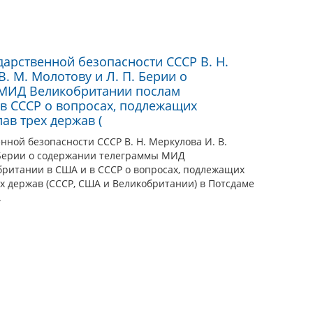
ой конференции
трёх держав. Многочисленные
начились раньше и только обострились после победы
А (бомба над Японией была взорвана уже после
ние всех трёх сторон обеспечить прочный мир на
арственной безопасности СССР В. Н.
ь в
протоколе
конференции, подписанном Большой
В. М. Молотову и Л. П. Берии о
амская система до конца 1980-х годов справлялась
МИД Великобритании послам
ие в Европе, а по возможности, и в мире.
в СССР о вопросах, подлежащих
ав трех держав (
ной безопасности СССР В. Н. Меркулова И. В.
. Берии о содержании телеграммы МИД
ритании в США и в СССР о вопросах, подлежащих
х держав (СССР, США и Великобритании) в Потсдаме
.