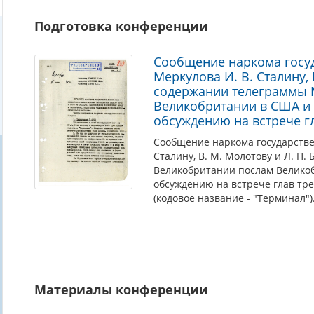
отношении она являлась продолжением
Ялтинск
противоречия между СССР и его союзниками ясно обоз
Подготовка конференции
над Германией. Сыграл роль и ядерный шантаж СШ
конференции 6 августа 1945 года). Однако стремле
Сообщение наркома госуд
продолжительный срок возобладали, что выразилос
Меркулова И. В. Сталину, 
Тройкой. При всех своих недостатках Ялтинско-Потсд
содержании телеграммы 
с основной своей задачей — обеспечить мир и процветан
Великобритании в США и 
обсуждению на встрече гл
Сообщение наркома государствен
Сталину, В. М. Молотову и Л. П
Великобритании послам Великоб
обсуждению на встрече глав тре
(кодовое название - "Терминал")
Материалы конференции