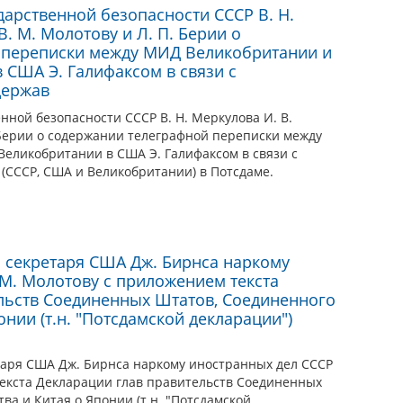
арственной безопасности СССР В. Н.
В. М. Молотову и Л. П. Берии о
 переписки между МИД Великобритании и
 США Э. Галифаксом в связи с
держав
ной безопасности СССР В. Н. Меркулова И. В.
. Берии о содержании телеграфной переписки между
еликобритании в США Э. Галифаксом в связи с
(СССР, США и Великобритании) в Потсдаме.
 секретаря США Дж. Бирнса наркому
 М. Молотову с приложением текста
льств Соединенных Штатов, Соединенного
онии (т.н. "Потсдамской декларации")
таря США Дж. Бирнса наркому иностранных дел СССР
текста Декларации глав правительств Соединенных
ва и Китая о Японии (т.н. "Потсдамской