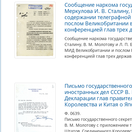
Сообщение наркома госуд
Меркулова И. В. Сталину, 
содержании телеграфной
послом Великобритании в
конференцией глав трех 
Сообщение наркома государствен
Сталину, В. М. Молотову и Л. П
МИД Великобритании и послом В
конференцией глав трех держав 
Письмо государственного
иностранных дел СССР В.
Декларации глав правите
Королевства и Китая о Яп
Ф. 0639.
Письмо государственного секре
В. М. Молотову с приложением 
Штатов, Соединенного Королевст