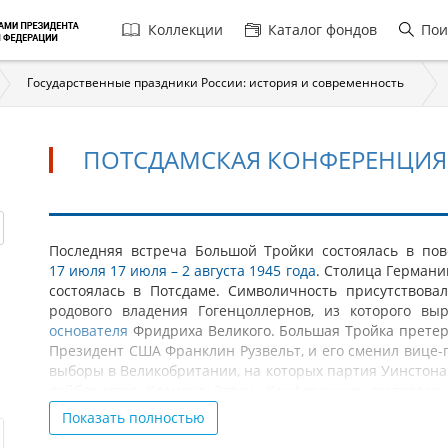
Главная
Коллекции
Каталог фондов
Пои
навигация
Государственные праздники России: история и современность
ПОТСДАМСКАЯ КОНФЕРЕНЦИЯ, 
Потсдамская
Последняя встреча Большой Тройки состоялась в п
17 июля 17 июля – 2 августа 1945 года
. Столица Германи
конференция,
состоялась в Потсдаме. Символичность присутствовал
17
родового владения Гогенцоллернов, из которого в
июля
основателя
Фридриха Великого. Большая Тройка претерп
Президент США Франклин Рузвельт, и его сменил вице-
-
выборы в Великобритании, на которых партия Уинстона
2
лейбористов Клемент Эттли. Конференция состоялас
августа
Организация Объединенных наций.
Показать полностью
1945
В Потсдаме решались вопросы создания и существо