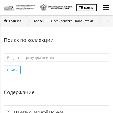
ТВ канал
Вы
Главная
Коллекции Президентской библиотеки
Госу
здесь
Поиск по коллекции
Введите
строку
Поиск
для
поиска
*
Содержание
Память о Великой Победе