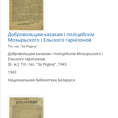
Добровольцам-казакам i полiцейскiм
Мозырьского i Ельского гарнiзонов
Тiп. газ. "За Родiну"
Добровольцам-казакам i полiцейскiм Мозырьского i
Ельского гарнiзонов.
[Б. м.]: Тiп. газ. "За Родiну", 1943.
1943
Национальная библиотека Беларуси