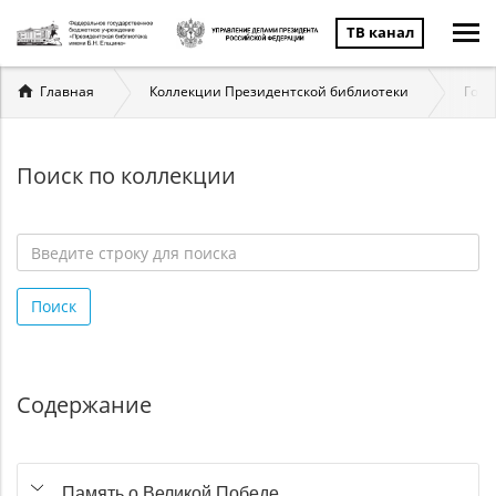
ТВ канал
Вы
Главная
Коллекции Президентской библиотеки
Госу
здесь
Поиск по коллекции
Введите
строку
Поиск
для
поиска
*
Содержание
Память о Великой Победе