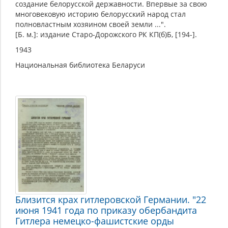
создание белорусской державности. Впервые за свою
многовековую историю белорусский народ стал
полновластным хозяином своей земли ...".
[Б. м.]: издание Старо-Дорожского РК КП(б)Б, [194-].
1943
Национальная библиотека Беларуси
Близится крах гитлеровской Германии. "22
июня 1941 года по приказу обербандита
Гитлера немецко-фашистские орды