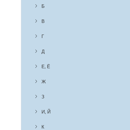
Б
В
Г
Д
Е, Ё
Ж
З
И, Й
К