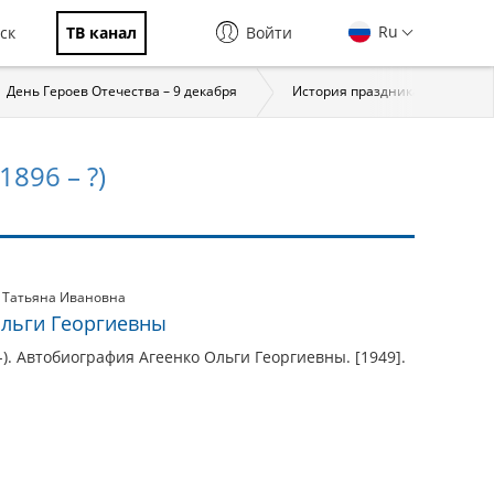
Ru
ск
ТВ канал
Войти
День Героев Отечества – 9 декабря
История праздника
За
896 – ?)
 Татьяна Ивановна
Ольги Георгиевны
-). Автобиография Агеенко Ольги Георгиевны. [1949].