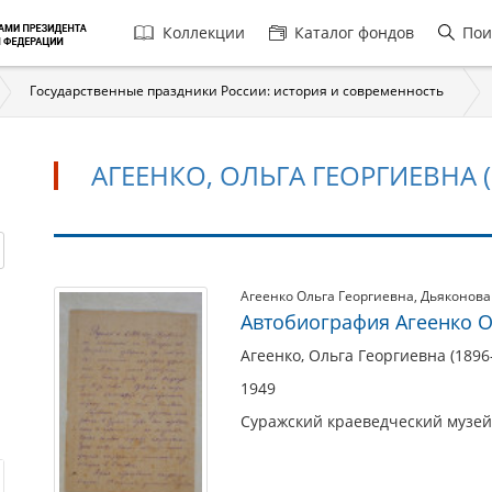
Главная
Коллекции
Каталог фондов
Пои
навигация
Государственные праздники России: история и современность
АГЕЕНКО, ОЛЬГА ГЕОРГИЕВНА (1
Агеенко,
Агеенко Ольга Георгиевна
,
Дьяконова
Автобиография Агеенко 
Ольга
Георгиевна
Агеенко, Ольга Георгиевна (1896
(1896
1949
–
Суражский краеведческий музей
?)