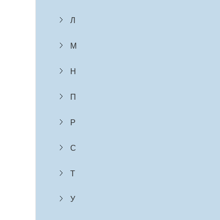
Л
М
Н
П
Р
С
Т
У