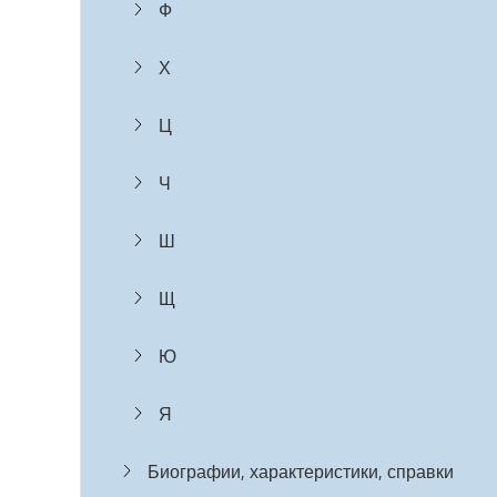
Ф
Х
Ц
Ч
Ш
Щ
Ю
Я
Биографии, характеристики, справки