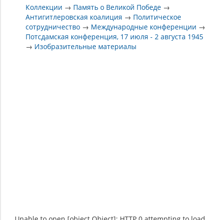
Коллекции
→
Память о Великой Победе
→
Антигитлеровская коалиция
→
Политическое
сотрудничество
→
Международные конференции
→
Потсдамская конференция, 17 июля - 2 августа 1945
→
Изобразительные материалы
Unable to open [object Object]: HTTP 0 attempting to load