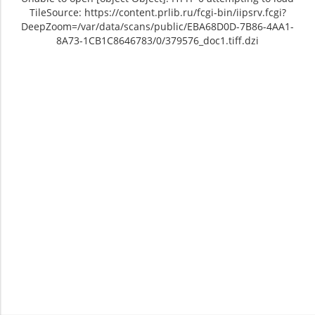
TileSource: https://content.prlib.ru/fcgi-bin/iipsrv.fcgi?
DeepZoom=/var/data/scans/public/EBA68D0D-7B86-4AA1-
8A73-1CB1C8646783/0/379576_doc1.tiff.dzi