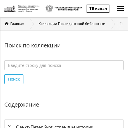
ТВ канал
Вы
Главная
Коллекции Президентской библиотеки
Госу
здесь
Поиск по коллекции
Введите
строку
Поиск
для
поиска
*
Содержание
Санкт-Петербург: страницы истории