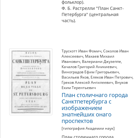
фольклор).
Ф. Б. Растрелли "План Санкт-
Петербурга" (центральная
часть).
Трускотт Иван Фомич
,
Соколов Иван
Алексеевич
,
Махаев Михаил
Иванович
,
Валериани Джузеппе
,
Качалов Григорий Аникиевич
,
Виноградов Ефим Григорьевич
,
Васильев Яков
,
Еляков Иван Петрович
,
Греков Алексей Ангилеевич
,
Внуков
Еким Терентьевич
План столичнаго города
Санктпетербурга с
изображением
знатнейших онаго
проспектов
[типография Академии наук]
План столичнаго города