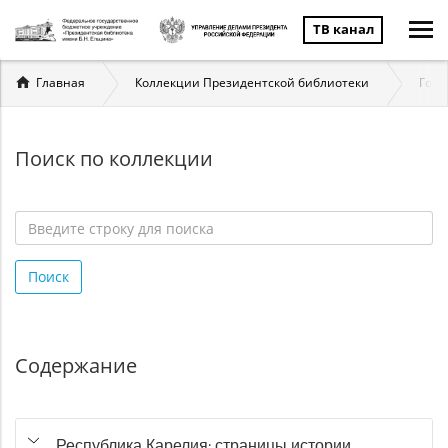
ТВ канал
Вы
Главная
Коллекции Президентской библиотеки
Госу
здесь
Поиск по коллекции
Введите
строку
Поиск
для
поиска
*
Содержание
Республика Карелия: страницы истории