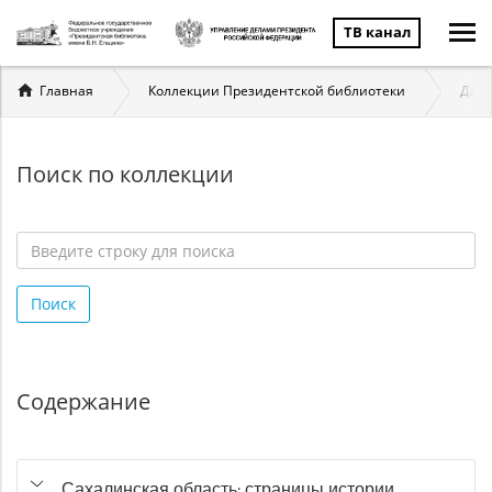
ТВ канал
Вы
Главная
Коллекции Президентской библиотеки
Даль
здесь
Поиск по коллекции
Введите
строку
Поиск
для
поиска
*
Содержание
Сахалинская область: страницы истории