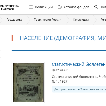
Главная
Коллекции
Каталог фондов
Пои
навигация
Государика
Территория России
Коллекции
Рег
НАСЕЛЕНИЕ (ДЕМОГРАФИЯ, МИ
Население
Статистический бюллетен
(демография,
ЦСУ ЧАССР
миграция)
Статистический бюллетень. Чебо
№ 1. 1927.
Доступно только в Электронных чит