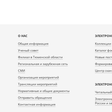
Карта
О НАС
ЭЛЕКТРОН
сайта
Общая информация
Коллекции
Ученый совет
Каталог фо
Филиал в Тюменской области
Новые пос
Региональная и зарубежная сеть
Формирован
СМИ
Центр ска
Организация мероприятий
Трансляции мероприятий
ЭЛЕКТРОН
Нормативные и общие документы
Читальный
Отправить обращение
Электронны
России и з
Контактная информация