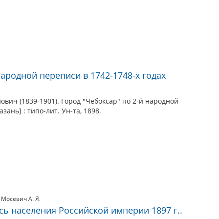
народной переписи в 1742-1748-х годах
вич (1839-1901). Город "Чебоксар" по 2-й народной
зань] : типо-лит. Ун-та, 1898.
,
Мосевич А. Я.
ь населения Российской империи 1897 г..