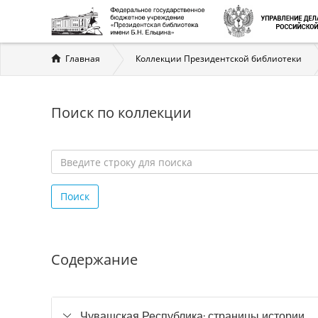
Вы
Главная
Коллекции Президентской библиотеки
здесь
Поиск по коллекции
Введите
строку
Поиск
для
поиска
*
Содержание
Чувашская Республика: страницы истории