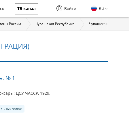
Ru
ск
ТВ канал
Войти
ионы России
Чувашская Республика
Чувашская Республика
ГРАЦИЯ)
ь. № 1
ксары: ЦСУ ЧАССР, 1929.
альных залах