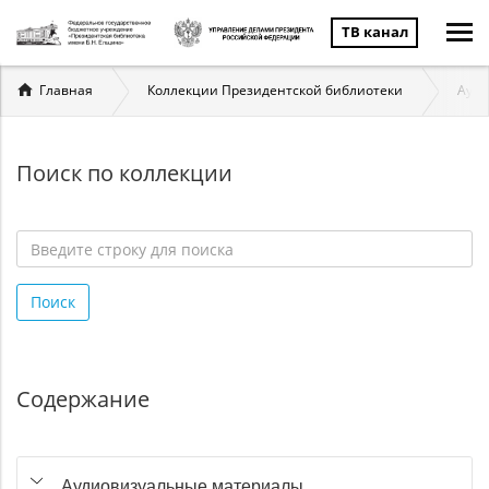
ТВ канал
Вы
Главная
Коллекции Президентской библиотеки
Ауди
здесь
Поиск по коллекции
Введите
строку
Поиск
для
поиска
*
Содержание
Аудиовизуальные материалы