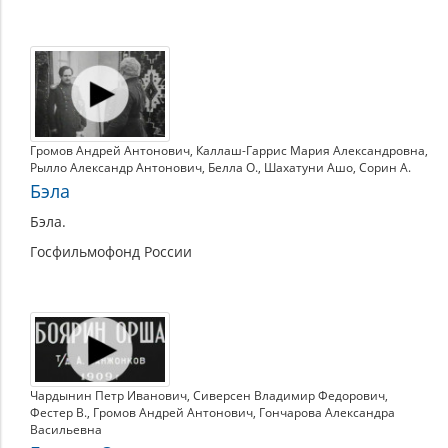
Громов Андрей Антонович
,
Каллаш-Гаррис Мария Александровна
,
Рылло Александр Антонович
,
Белла О.
,
Шахатуни Ашо
,
Сорин А.
Бэла
Бэла.
Госфильмофонд России
Чардынин Петр Иванович
,
Сиверсен Владимир Федорович
,
Фестер В.
,
Громов Андрей Антонович
,
Гончарова Александра
Васильевна