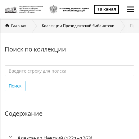
ТВ канал
Вы
Главная
Коллекции Президентской библиотеки
През
здесь
Поиск по коллекции
Введите
строку
Поиск
для
поиска
*
Содержание
Александр Невский (1221–1263)